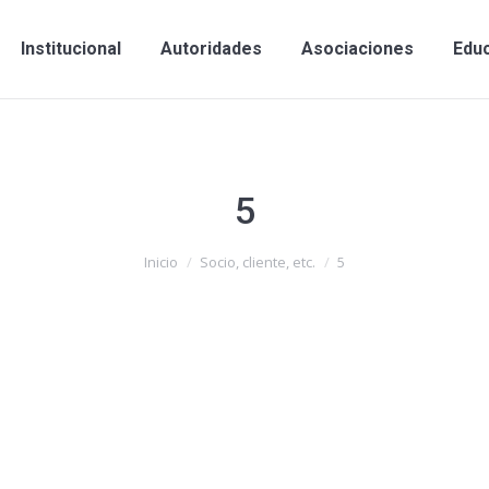
Institucional
Autoridades
Asociaciones
Edu
5
Inicio
Socio, cliente, etc.
5