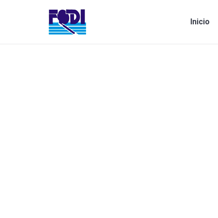
Inicio
Estás aquí:
Comunicado
Sin categoría
Por
guilleortiz
abril 1, 2020