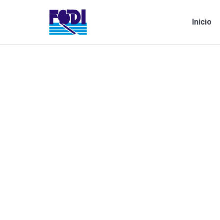
Inicio
Estás aquí:
Área de Patología y Morfología Mol
Sin categoría
Por
guilleortiz
octubre 24, 2020
72
Video del Área de Patología y Morfología Molec