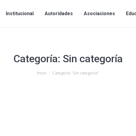
Institucional
Autoridades
Asociaciones
Edu
Categoría:
Sin categoría
Inicio
Categoría "Sin categoría"
ecular
 Comments
ular