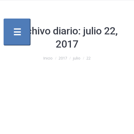
Archivo diario:
julio 22,
☰
2017
Estás aquí:
Inicio
2017
julio
22
Nueva dirección de CJPPU
Sin categoría
Por
guilleortiz
julio 22, 2017
33 Comments
El próximo Miércoles 26 de Julio a las 17:00 hs
asume la Nueva Dirección de CJPPU.