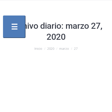
Archivo diario:
marzo 27,
☰
2020
Estás aquí:
Inicio
2020
marzo
27
Comunicado a la Población
Sin categoría
Por
guilleortiz
marzo 27, 2020
488 Comments