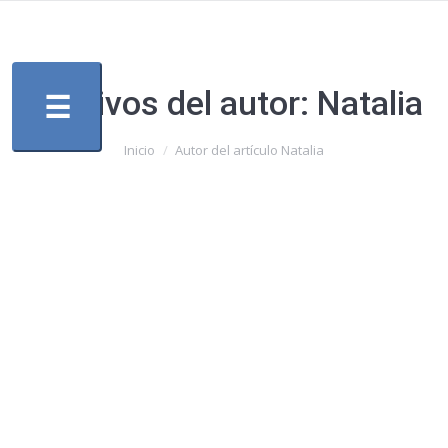
Archivos del autor:
Natalia
☰
Estás aquí:
Inicio
Autor del artículo Natalia
Jornada en Tacuarembó 7/6/2019
Sin categoría
Por
Natalia
junio 11, 2019
24 Comments